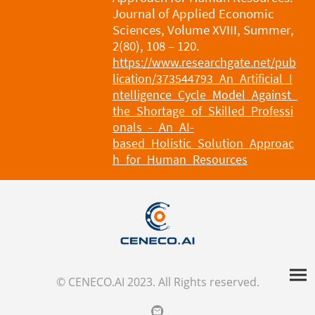
Journal of Applied Economic
Sciences, Volume XVIII, Summer,
2(80), 108 – 120.
https://www.researchgate.net/pub
lication/373544793_An_Artificial_I
ntelligence_Cycle_Model_Against_
the_Shortage_of_Skilled_Professi
onals_-_An_AI-
based_Holistic_Solution_Approac
h_for_Human_Resources
© CENECO.AI 2023. All Rights reserved.